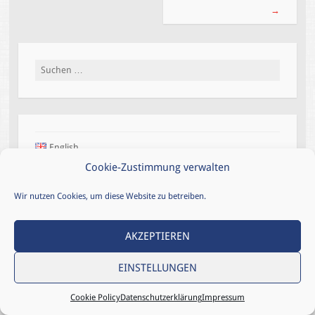
→
Suchen
nach:
English
Cookie-Zustimmung verwalten
Wir nutzen Cookies, um diese Website zu betreiben.
IMPRESSUM
KONTAKT
DATENSCHUTZHINWEIS
AKZEPTIEREN
GRUNDSÄTZE DER DATENVERARBEITUNG
VERFAHRENSVERZEICHNIS
COOKIE POLICY (EU)
EINSTELLUNGEN
© 2026 ETACS GMBH
Cookie Policy
Datenschutzerklärung
Impressum