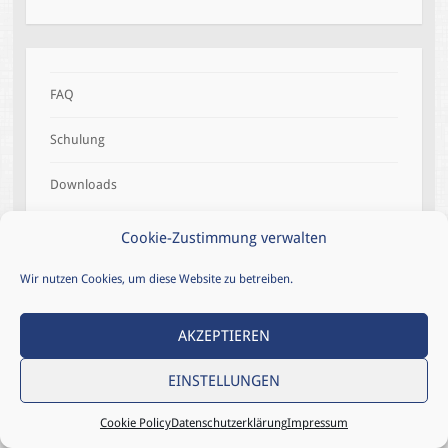
FAQ
Schulung
Downloads
Cookie-Zustimmung verwalten
Wir nutzen Cookies, um diese Website zu betreiben.
IMPRESSUM
KONTAKT
DATENSCHUTZHINWEIS
GRUNDSÄTZE DER DATENVERARBEITUNG
AKZEPTIEREN
VERFAHRENSVERZEICHNIS
COOKIE POLICY (EU)
EINSTELLUNGEN
© 2026 ETACS GMBH
Cookie Policy
Datenschutzerklärung
Impressum